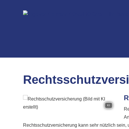
Rechts­schutz­ver­s
R
KI
Re
An
Rechts­schutz­ver­si­che­rung kann sehr nützlich sein