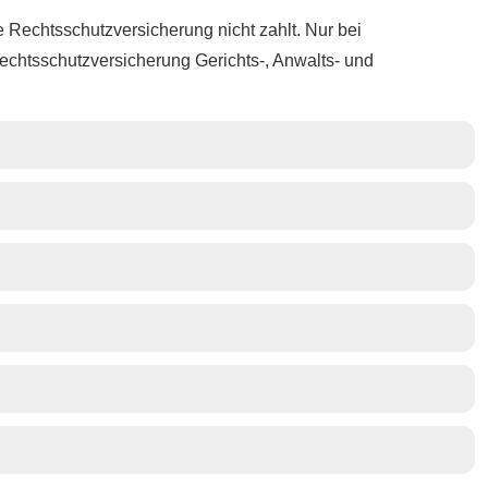
chts­schutz­ver­si­che­rung nicht zahlt. Nur bei
ts­schutz­ver­si­che­rung Gerichts-, Anwalts- und